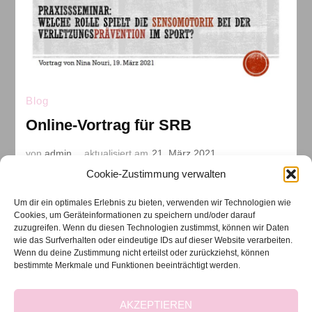
Blog
Online-Vortrag für SRB
von
admin
aktualisiert am
21. März 2021
Cookie-Zustimmung verwalten
Am Freitag, den 19.03.2021, durfte ich auf Einladung des
Saarländischen Radfahrer Bund einen Online-Vortrag
Um dir ein optimales Erlebnis zu bieten, verwenden wir Technologien wie
halten zum Thema: welche Rolle spielt die Sensomotorik
Cookies, um Geräteinformationen zu speichern und/oder darauf
bei der Verletzungsprävention im Sport. Teilnehmer
zuzugreifen. Wenn du diesen Technologien zustimmst, können wir Daten
wie das Surfverhalten oder eindeutige IDs auf dieser Website verarbeiten.
waren angehende …
Wenn du deine Zustimmung nicht erteilst oder zurückziehst, können
bestimmte Merkmale und Funktionen beeinträchtigt werden.
AKZEPTIEREN