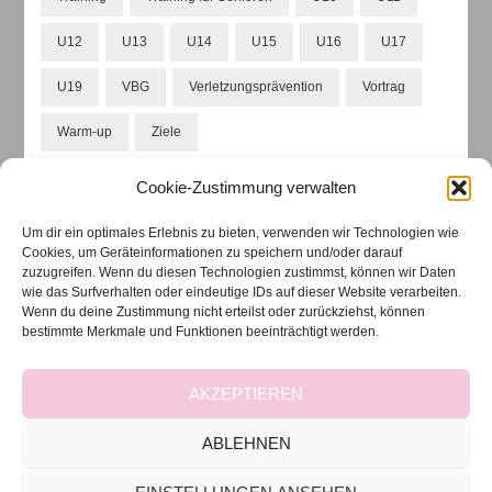
U12
U13
U14
U15
U16
U17
U19
VBG
Verletzungsprävention
Vortrag
Warm-up
Ziele
Cookie-Zustimmung verwalten
ARCHIVIERTE BEITRÄGE
Um dir ein optimales Erlebnis zu bieten, verwenden wir Technologien wie
Cookies, um Geräteinformationen zu speichern und/oder darauf
zuzugreifen. Wenn du diesen Technologien zustimmst, können wir Daten
wie das Surfverhalten oder eindeutige IDs auf dieser Website verarbeiten.
Archivierte
Wenn du deine Zustimmung nicht erteilst oder zurückziehst, können
Beiträge
bestimmte Merkmale und Funktionen beeinträchtigt werden.
AKZEPTIEREN
ABLEHNEN
2022 Copyright Nina Nouri - Athletiktrainerin aus
Leidenschaft
Blossom Feminine | Entwickelt von
Blossom