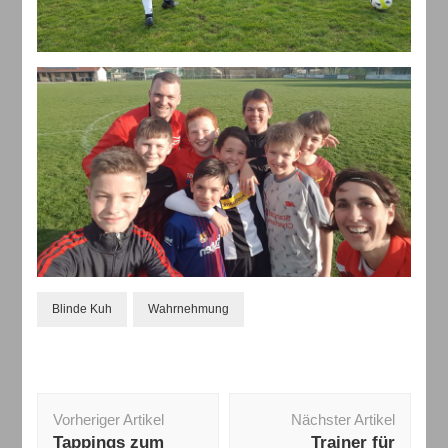
Blinde Kuh
Wahrnehmung
Beitragsnavigation
Vorheriger Artikel
Nächster Artikel
Tappings zum
Trainer für