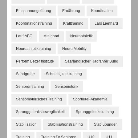
Entspannungsübung
Ernährung
Koordination
Koordinationstraining
Krafttraining
Lars Lienhard
Lauf-ABC
Miniband
Neuroathletik
Neuroathletiktraining
Neuro Mobility
Perform Better Institute
Saarländischer Radfahrer Bund
Sandgrube
Schnelligkeitstraining
Seniorentraining
Sensomotorik
Sensomotorisches Training
Sportlerei-Akademie
Sprunggelenksbeweglichkeit
Sprunggelenkstraining
Stabilisation
Stabilisationstraining
Stabiübungen
Training
Training für Senioren
U10
U11