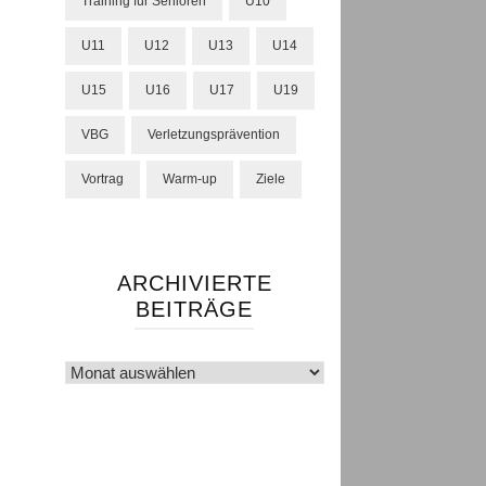
Training für Senioren
U10
U11
U12
U13
U14
U15
U16
U17
U19
VBG
Verletzungsprävention
Vortrag
Warm-up
Ziele
ARCHIVIERTE
BEITRÄGE
Archivierte
Beiträge