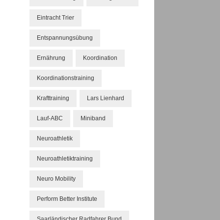
Eintracht Trier
Entspannungsübung
Ernährung
Koordination
Koordinationstraining
Krafttraining
Lars Lienhard
Lauf-ABC
Miniband
Neuroathletik
Neuroathletiktraining
Neuro Mobility
Perform Better Institute
Saarländischer Radfahrer Bund