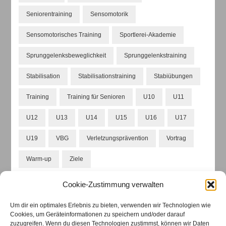
Seniorentraining
Sensomotorik
Sensomotorisches Training
Sportlerei-Akademie
Sprunggelenksbeweglichkeit
Sprunggelenkstraining
Stabilisation
Stabilisationstraining
Stabiübungen
Training
Training für Senioren
U10
U11
U12
U13
U14
U15
U16
U17
U19
VBG
Verletzungsprävention
Vortrag
Warm-up
Ziele
Cookie-Zustimmung verwalten
Um dir ein optimales Erlebnis zu bieten, verwenden wir Technologien wie
ARCHIVIERTE BEITRÄGE
Cookies, um Geräteinformationen zu speichern und/oder darauf
zuzugreifen. Wenn du diesen Technologien zustimmst, können wir Daten