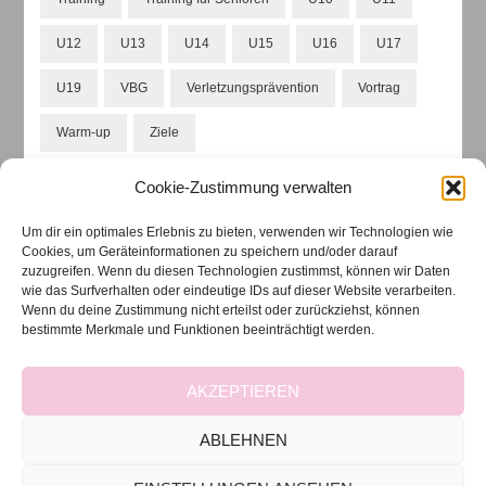
U12
U13
U14
U15
U16
U17
U19
VBG
Verletzungsprävention
Vortrag
Warm-up
Ziele
Cookie-Zustimmung verwalten
Um dir ein optimales Erlebnis zu bieten, verwenden wir Technologien wie
ARCHIVIERTE BEITRÄGE
Cookies, um Geräteinformationen zu speichern und/oder darauf
zuzugreifen. Wenn du diesen Technologien zustimmst, können wir Daten
wie das Surfverhalten oder eindeutige IDs auf dieser Website verarbeiten.
Archivierte
Wenn du deine Zustimmung nicht erteilst oder zurückziehst, können
Beiträge
bestimmte Merkmale und Funktionen beeinträchtigt werden.
AKZEPTIEREN
ABLEHNEN
2022 Copyright Nina Nouri - Athletiktrainerin aus
Leidenschaft
Blossom Feminine | Entwickelt von
Blossom