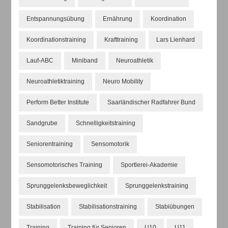
Entspannungsübung
Ernährung
Koordination
Koordinationstraining
Krafttraining
Lars Lienhard
Lauf-ABC
Miniband
Neuroathletik
Neuroathletiktraining
Neuro Mobility
Perform Better Institute
Saarländischer Radfahrer Bund
Sandgrube
Schnelligkeitstraining
Seniorentraining
Sensomotorik
Sensomotorisches Training
Sportlerei-Akademie
Sprunggelenksbeweglichkeit
Sprunggelenkstraining
Stabilisation
Stabilisationstraining
Stabiübungen
Training
Training für Senioren
U10
U11